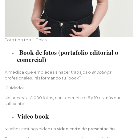
Foto tipo test – Polas
Book de fotos (portafolio editorial o
comercial)
A medida que empieces a hacer trabajos o
shootings
profesionales, irás formando tu “book”.
¡Cuidado!
No necesitas 1.000 fotos, con tener entre 6 y 10 es más que
suficiente.
Video book
Muchos castings piden un
video corto de presentación
.