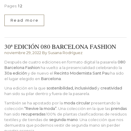
Pages:
1
2
Read more
30ª EDICIÓN 080 BARCELONA FASHION
noviembre 29, 2022
By Susana Rodríguez
Después de cuatro ediciones en formato digital la pasarela
080
Barcelona
Fashion
ha vuelto a la presencialidad celebrando la
30a edición
y de nuevo el
Recinto
Modernista
Sant
Pau
ha sido
el lugar elegido en
Barcelona
.
Una edición en la que
sostenibilidad, inclusividad
y
creatividad
han sido su pilar dentro y fuera de la pasarela.
También se ha apostado por la
moda circular
presentando la
colección
“Revive la moda”.
Una colección
en la que las
prendas
han sido
recuperadas
100% de plantas clasificadoras de residuos
textiles y de tiendas de
segunda
mano
. Una colección que nos
demuestra que podemos vestir de segunda mano sin perder
nuestra esencia.