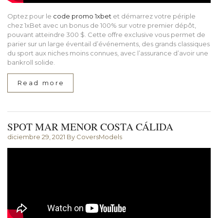
Optez pour le
code promo 1xbet
et démarrez votre périple
chez 1xBet avec un bonus de 100% sur votre premier dépôt,
pouvant atteindre 300 $. Cette offre exclusive vous permet de
parier sur un large éventail d’événements, des grands classiques
du sport aux niches moins connues, avec l’assurance d’avoir une
bankroll solide.
Read more
SPOT MAR MENOR COSTA CÁLIDA
diciembre 29, 2021
By CoversModels