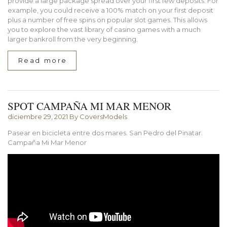
provide a large package spread over your first few deposits. For
example, you could receive a 100% match on your first deposit
plus a number of free spins on popular slot games. This allows
you to explore the vast library of casino games with a much
larger bankroll from the very beginning.
Read more
SPOT CAMPAÑA MI MAR MENOR
diciembre 29, 2021
By CoversModels
Pasear en bicicleta entre dos mares. San Pedro del Pinatar.
Campaña Mi Mar Menor