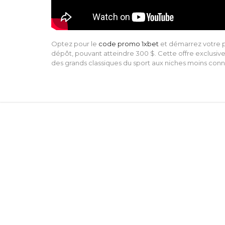
Optez pour le
code promo 1xbet
et démarrez votre p
dépôt, pouvant atteindre 300 $. Cette offre exclusiv
des grands classiques du sport aux niches moins connu