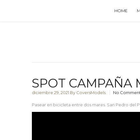
HOME
SPOT CAMPAÑA 
diciembre 29, 2021
By CoversModels
No Commen
Pasear en bicicleta entre dos mares. San Pedro del