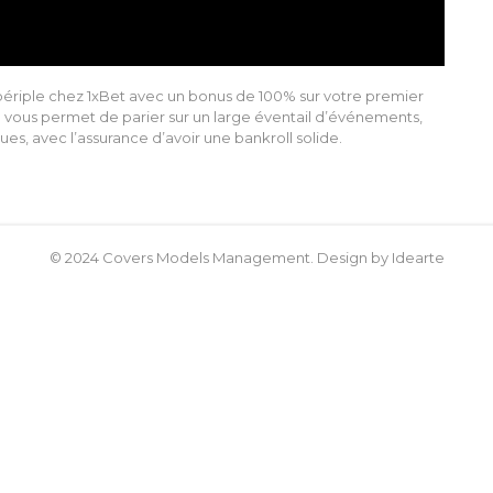
ériple chez 1xBet avec un bonus de 100% sur votre premier
e vous permet de parier sur un large éventail d’événements,
es, avec l’assurance d’avoir une bankroll solide.
© 2024 Covers Models Management. Design by Idearte