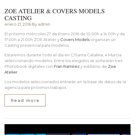
ZOE ATELIER & COVERS MODELS
CASTING
enero 21, 2016
By admin
El próximo miércoles 27 de Enero 2016 de 10:00h a 14:00h y de
17:00h a 21:00h ZOE Atelier y
Covers Models
organizan un
Casting presencial para modelos.
Estaremos durante todo el día en C/Santa Catalina, 4 Murcia
seleccionando modelos. Entre los elegidos se sortearán tres
Photobook digitales con
Fran Ramírez
y estilismo de
Zoe
Atelier.
Los modelos seleccionados entrarán en la base de datos de la
agencia para próximos trabajos.
Read more