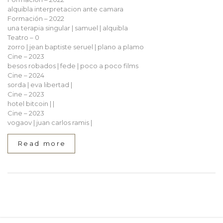
alquibla interpretacion ante camara
Formación – 2022
una terapia singular | samuel | alquibla
Teatro – 0
zorro | jean baptiste seruel | plano a plamo
Cine – 2023
besos robados | fede | poco a poco films
Cine – 2024
sorda | eva libertad |
Cine – 2023
hotel bitcoin | |
Cine – 2023
vogaov | juan carlos ramis |
Read more