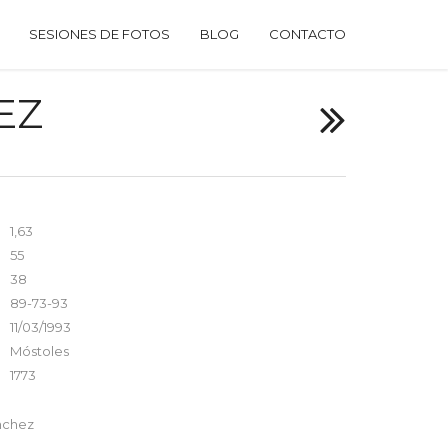
SESIONES DE FOTOS
BLOG
CONTACTO
EZ
1,63
55
38
89-73-93
11/03/1993
Móstoles
1773
nchez