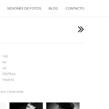
SESIONES DE FOTOS
BLOG
CONTACTO
1.60
60
40
15/2/1944
Madrid
rrero Cereceda