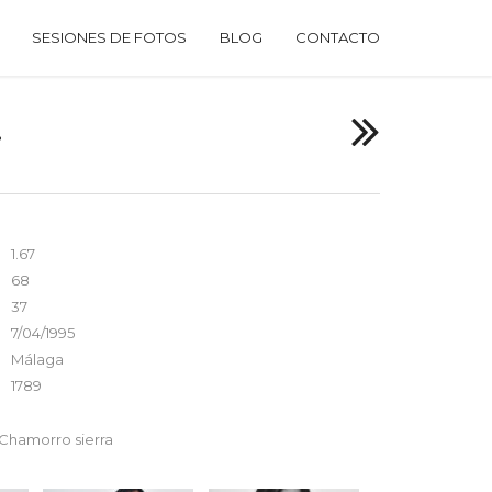
SESIONES DE FOTOS
BLOG
CONTACTO
.
1.67
68
37
7/04/1995
Málaga
1789
Chamorro sierra