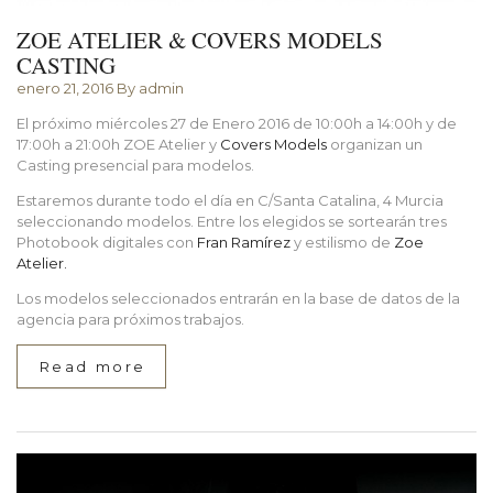
ZOE ATELIER & COVERS MODELS
CASTING
enero 21, 2016
By admin
El próximo miércoles 27 de Enero 2016 de 10:00h a 14:00h y de
17:00h a 21:00h ZOE Atelier y
Covers Models
organizan un
Casting presencial para modelos.
Estaremos durante todo el día en C/Santa Catalina, 4 Murcia
seleccionando modelos. Entre los elegidos se sortearán tres
Photobook digitales con
Fran Ramírez
y estilismo de
Zoe
Atelier.
Los modelos seleccionados entrarán en la base de datos de la
agencia para próximos trabajos.
Read more