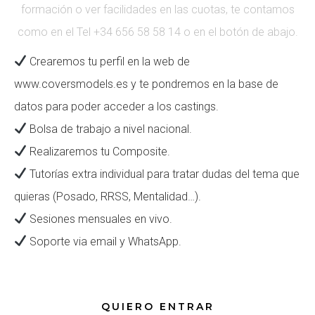
formación o ver facilidades en las cuotas, te contamos
como en el Tel +34 656 58 58 14 o en el botón de abajo.
Crearemos tu perfil en la web de
www.coversmodels.es
y te pondremos en la base de
datos para poder acceder a los castings.
Bolsa de trabajo a nivel nacional.
R
ealizaremos tu Composite.
Tutorías extra individual para tratar dudas del tema que
quieras (Posado, RRSS, Mentalidad…).
Sesiones mensuales en vivo.
Soporte via email y WhatsApp.
QUIERO ENTRAR