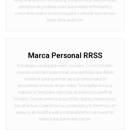
dirigirte al director de casting. Durante esta clase tendrás
ejemplos de pruebas a las que puedes enfrentarte y
conocerás todos los trucos para controlar los nervios
antes de la audición.
Marca Personal RRSS
Estrategia visual para redes sociales. Como modelo
crearás una marca personal, una identidad que debes
construir para que marcas y profesionales te
encuentren a través de las redes. Te enseñaremos a
mejorar tu feed para optimizar al máximo tu perfil de
modelo. Construiremos tu portfolio digital y haremos tu
bio atractiva. Crearemos tu composite y te daremos un
espacio en nuestra web y compartiremos en nuestras
redes para que te descubran.