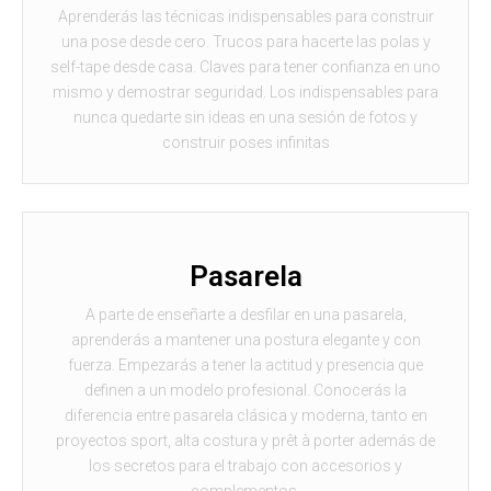
Aprenderás las técnicas indispensables para construir
una pose desde cero. Trucos para hacerte las polas y
self-tape desde casa. Claves para tener confianza en uno
mismo y demostrar seguridad. Los indispensables para
nunca quedarte sin ideas en una sesión de fotos y
construir poses infinitas
Pasarela
A parte de enseñarte a desfilar en una pasarela,
aprenderás a mantener una postura elegante y con
fuerza. Empezarás a tener la actitud y presencia que
definen a un modelo profesional. Conocerás la
diferencia entre pasarela clásica y moderna, tanto en
proyectos sport, alta costura y prêt à porter además de
los secretos para el trabajo con accesorios y
complementos.