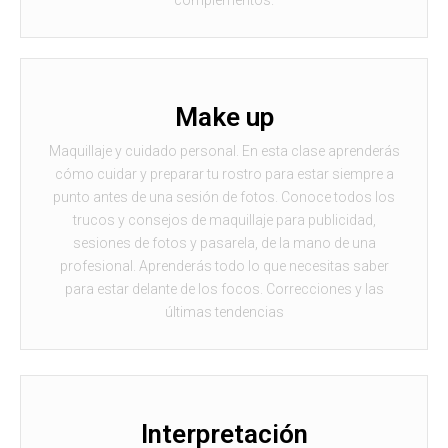
Make up
Maquillaje y cuidado personal. En esta clase aprenderás
cómo cuidar y preparar tu rostro para estar siempre a
punto antes de una sesión de fotos. Conoce todos los
trucos y consejos de maquillaje para publicidad,
sesiones de fotos y pasarela, de la mano de una
profesional. Aprenderás todo lo que necesitas saber
para estar delante de los focos. Correcciones y las
últimas tendencias
Interpretación