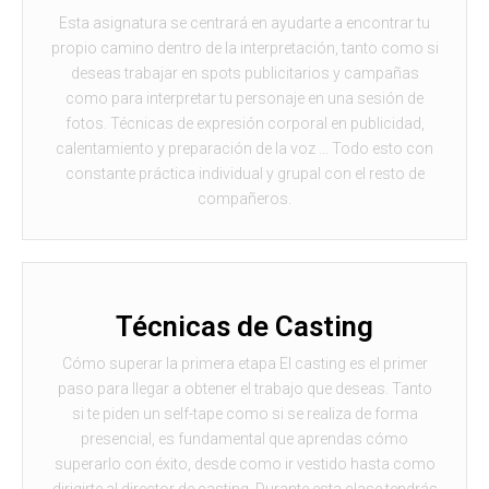
Esta asignatura se centrará en ayudarte a encontrar tu
propio camino dentro de la interpretación, tanto como si
deseas trabajar en spots publicitarios y campañas
como para interpretar tu personaje en una sesión de
fotos. Técnicas de expresión corporal en publicidad,
calentamiento y preparación de la voz … Todo esto con
constante práctica individual y grupal con el resto de
compañeros.
Técnicas de Casting
Cómo superar la primera etapa El casting es el primer
paso para llegar a obtener el trabajo que deseas. Tanto
si te piden un self-tape como si se realiza de forma
presencial, es fundamental que aprendas cómo
superarlo con éxito, desde como ir vestido hasta como