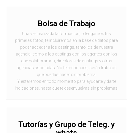
Bolsa de Trabajo
Una vez realizada la formación, o tengamos tus
primeras fotos, te incluiremos en la base de datos para
poder acceder a los castings, tanto los de nuestra
agencia, como a los castings con los agentes con los
que colaboramos, directores de castings y otras
agencias asociadas. No te preocupes, serán trabajos
que puedas hacer sin problema.
Y estaremos en todo momento para ayudarte y darte
indicaciones, hasta que te desenvuelvas sin problemas.
Tutorías y Grupo de Teleg. y
whats